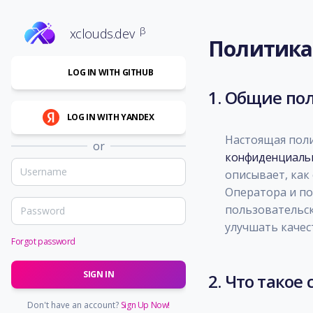
β
xclouds.dev
Политика
LOG IN WITH GITHUB
1. Общие по
LOG IN WITH YANDEX
Настоящая поли
or
конфиденциаль
описывает, как 
Оператора и по
пользовательск
улучшать качес
Forgot password
SIGN IN
2. Что такое 
Don't have an account?
Sign Up Now!