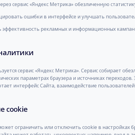
 через сервис «Яндекс Метрика» обезличенную статисти
цировать ошибки в интерфейсе и улучшать пользовате
ь эффективность рекламных и информационных кампан
аналитики
ьзуется сервис «Яндекс Метрика». Сервис собирает обе
нических параметрах браузера и источниках переходов.
тает интерфейс Сайта, взаимодействие пользователей 
е cookie
ожет ограничить или отключить cookie в настройках бр
сайта может работать некорректно: например, вход в а