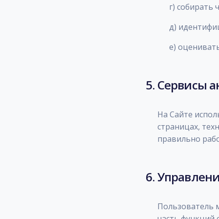
г) собирать
д) идентифи
е) оцениват
5. Сервисы 
На Сайте испол
страницах, тех
правильно рабо
6. Управлени
Пользователь м
часть функций 