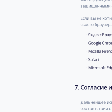
защищенными 
Если вы не хот
своего браузер
·
Яндекс.Брау
·
Google Chr
·
Mozilla Firef
·
Safari
·
Microsoft Ed
7. Согласие
Дальнейшее исп
соответствии с