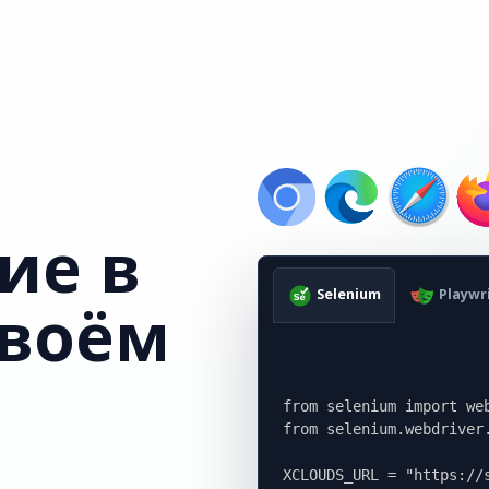
ие в
Selenium
Playwr
своём
from selenium import web
from selenium.webdriver.
XCLOUDS_URL = "https://s