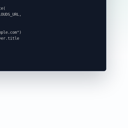
e(

ple.com")

er.title
