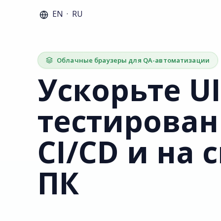
EN
·
RU
Облачные браузеры для QA-автоматизации
Ускорьте UI
тестирован
CI/CD и на 
ПК