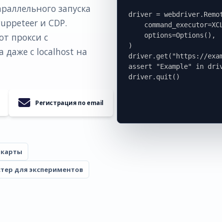
араллельного запуска
driver = webdriver.Remot
Puppeteer и CDP.
    command_executor=XCLOUDS_URL,

    options=Options(),

ют прокси с
)

даже с localhost на
driver.get("https://exam
assert "Example" in driv
Регистрация по email
 карты
тер для экспериментов