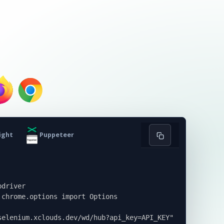
ight
Puppeteer
driver

chrome.options import Options

elenium.xclouds.dev/wd/hub?api_key=API_KEY"
