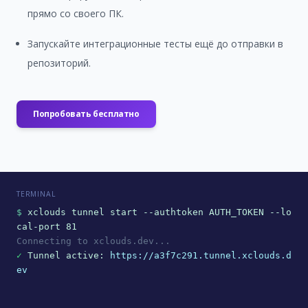
прямо со своего ПК.
Запускайте интеграционные тесты ещё до отправки в
репозиторий.
Попробовать бесплатно
TERMINAL
$
 xclouds tunnel start --authtoken AUTH_TOKEN --lo
Connecting to xclouds.dev...
✓
 Tunnel active: 
https://a3f7c291.tunnel.xclouds.d
ev