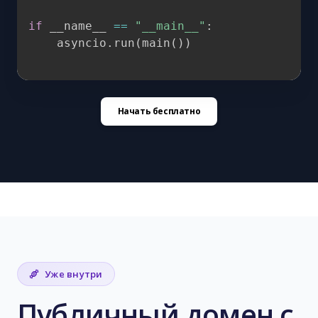
if
 __name__ 
==
"__main__"
:
    asyncio
.
run
(
main
(
)
)
Начать бесплатно
Уже внутри
Публичный домен с