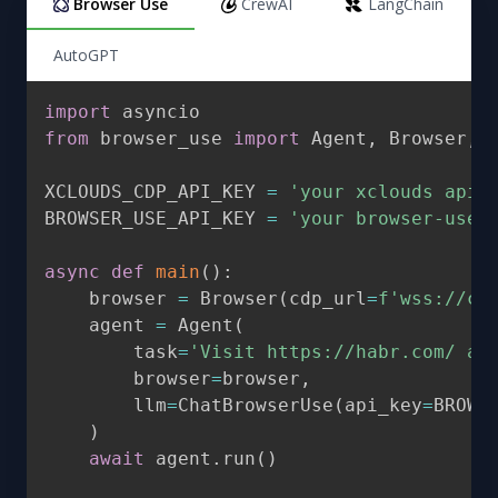
Browser Use
CrewAI
LangChain
AutoGPT
import
from
 browser_use 
import
 Agent
,
 Browser
,
 
XCLOUDS_CDP_API_KEY 
=
'your xclouds api 
BROWSER_USE_API_KEY 
=
'your browser-use 
async
def
main
(
)
:
    browser 
=
 Browser
(
cdp_url
=
f'wss://cd
    agent 
=
 Agent
(
        task
=
'Visit https://habr.com/ an
        browser
=
browser
,
        llm
=
ChatBrowserUse
(
api_key
=
BROWS
)
await
 agent
.
run
(
)